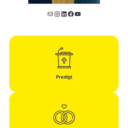
mail@sebastianrink.de
Instagram
LinkedIn
Facebook
YouTube
Predigt