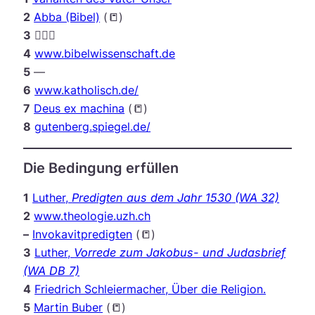
2
Abba (Bibel)
(📒)
3
🤷🏼‍♂️
4
www.bibelwissenschaft.de
5
—
6
www.katholisch.de/
7
Deus ex machina
(📒)
8
gutenberg.spiegel.de/
Die Bedingung erfüllen
1
Luther,
Predigten aus dem Jahr 1530
(WA 32)
2
www.theologie.uzh.ch
–
Invokavitpredigten
(📒)
3
Luther,
Vorrede zum Jakobus- und Judasbrief
(WA DB 7)
4
Friedrich Schleiermacher, Über die Religion.
5
Martin Buber
(📒)