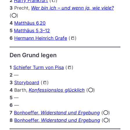
2
Harry Frankfurt
(📒)
3
Precht,
Wer bin ich – und wenn ja, wie viele?
(⭕️)
4
Matthäus 6,20
5
Matthäus 5,3–12
6
Hermann Heinrich Grafe
(📒)
Den Grund legen
1
Schiefer Turm von Pisa
(📒)
2
—
3
Storyboard
(📒)
4
Barth,
Konfessionslos glücklich
(⭕️)
5
—
6
—
7
Bonhoeffer,
Widerstand und Ergebung
(⭕️)
8
Bonhoeffer,
Widerstand und Ergebung
(⭕️)