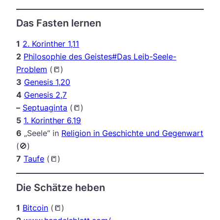
Das Fasten lernen
1
2. Korinther 1,11
2
Philosophie des Geistes#Das Leib-Seele-
Problem
(📒)
3
Genesis 1,20
4
Genesis 2,7
–
Septuaginta
(📒)
5
1. Korinther 6,19
6
„Seele“ in
Religion in Geschichte und Gegenwart
(🚫)
7
Taufe
(📒)
Die Schätze heben
1
Bitcoin
(📒)