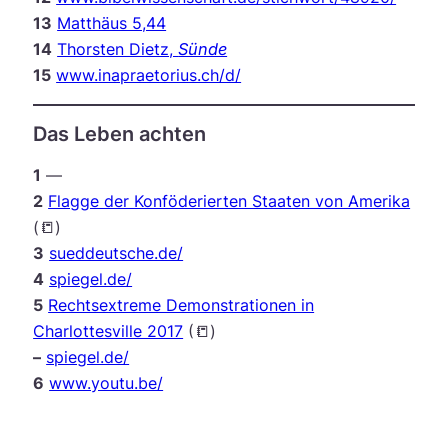
13
Matthäus 5,44
14
Thorsten Dietz,
Sünde
15
www.inapraetorius.ch/d/
Das Leben achten
1
—
2
Flagge der Konföderierten Staaten von Amerika
(📒)
3
sueddeutsche.de/
4
spiegel.de/
5
Rechtsextreme Demonstrationen in
Charlottesville 2017
(📒)
–
spiegel.de/
6
www.youtu.be/