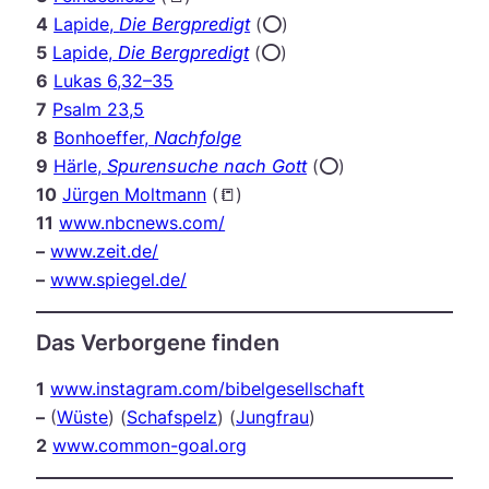
4
Lapide,
Die Bergpredigt
(⭕️)
5
Lapide,
Die Bergpredigt
(⭕️)
6
Lukas 6,32–35
7
Psalm 23,5
8
Bonhoeffer,
Nachfolge
9
Härle,
Spurensuche nach Gott
(⭕️)
10
Jürgen Moltmann
(📒)
11
www.nbcnews.com/
–
www.zeit.de/
–
www.spiegel.de/
Das Verborgene finden
1
www.instagram.com/bibelgesellschaft
–
(
Wüste
) (
Schafspelz
) (
Jungfrau
)
2
www.common-goal.org