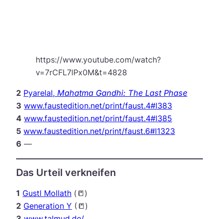
https://www.youtube.com/watch?
v=7rCFL7lPx0M&t=4828
2
Pyarelal,
Mahatma Gandhi: The Last Phase
3
www.faustedition.net/print/faust.4#l383
4
www.faustedition.net/print/faust.4#l385
5
www.faustedition.net/print/faust.6#l1323
6
—
Das Urteil verkneifen
1
Gustl Mollath
(📒)
2
Generation Y
(📒)
3
www.talmud.de/