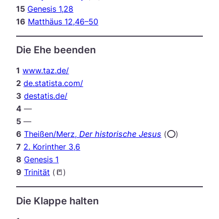
15
Genesis 1,28
16
Matthäus 12,46–50
Die Ehe beenden
1
www.taz.de/
2
de.statista.com/
3
destatis.de/
4
—
5
—
6
Theißen/Merz,
Der historische Jesus
(⭕️)
7
2. Korinther 3,6
8
Genesis 1
9
Trinität
(📒)
Die Klappe halten