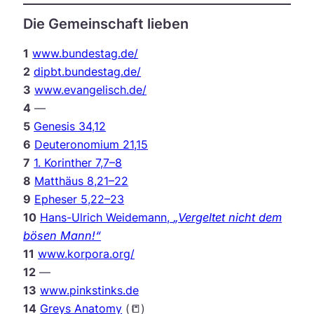
Die Gemeinschaft lieben
1
www.bundestag.de/
2
dipbt.bundestag.de/
3
www.evangelisch.de/
4
—
5
Genesis 34,12
6
Deuteronomium 21,15
7
1. Korinther 7,7–8
8
Matthäus 8,21–22
9
Epheser 5,22–23
10
Hans-Ulrich Weidemann,
„Vergeltet nicht dem
bösen Mann!“
11
www.korpora.org/
12
—
13
www.pinkstinks.de
14
Greys Anatomy
(📒)