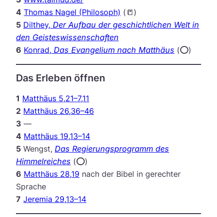
4
Thomas Nagel (Philosoph)
(📒)
5
Dilthey,
Der Aufbau der geschichtlichen Welt in
den Geisteswissenschaften
6
Konrad,
Das Evangelium nach Matthäus
(⭕️)
Das Erleben öffnen
1
Matthäus 5,21–7,11
2
Matthäus 26,36–46
3
—
4
Matthäus 19,13–14
5
Wengst,
Das Regierungsprogramm des
Himmelreiches
(⭕️)
6
Matthäus 28,19
nach der Bibel in gerechter
Sprache
7
Jeremia 29,13–14