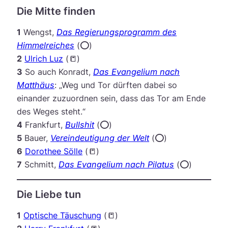
Die Mitte finden
1
Wengst,
Das Regierungsprogramm des
Himmelreiches
(⭕️)
2
Ulrich Luz
(📒)
3
So auch Konradt,
Das Evangelium nach
Matthäus
: „Weg und Tor dürften dabei so
einander zuzuordnen sein, dass das Tor am Ende
des Weges steht.“
4
Frankfurt,
Bullshit
(⭕️)
5
Bauer,
Vereindeutigung der Welt
(⭕️)
6
Dorothee Sölle
(📒)
7
Schmitt,
Das Evangelium nach Pilatus
(⭕️)
Die Liebe tun
1
Optische Täuschung
(📒)