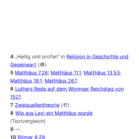
4
„Heilig und profan“ in
Religion in Geschichte und
Gegenwart
(🚫)
5
Matthäus 7,28
;
Matthäus 11,1
;
Matthäus 13,53
;
Matthäus 19,1
;
Matthäus 26,1
6
Luthers Rede auf dem Wormser Reichstag von
1521
7
Zweiquellentheorie
(📒)
8
Wie aus Levi ein Matthäus wurde
(Textvergleich)
9
—
10
Römer 8,29