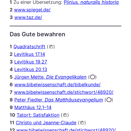
1
Zu einer Übersetzung:
Plinius,
naturalis historia
2
www.spiegel.de/
3
www.taz.de/
Das Gute bewahren
1
Quadratschrift
(📒)
2
Levitikus 17,14
3
Levitikus 19,27
4
Levitikus 20,13
5
Jürgen Mette,
Die Evangelikalen
(⭕️)
6
www.bibelwissenschaft.de/bibelkunde/
7
www.bibelwissenschaft.de/stichwort/48920/
8
Peter Fiedler,
Das Matthäusevangelium
(⭕️)
9
Matthäus 12,1–14
10
Tatort: Satisfaktion
(📒)
11
Christo und Jeanne-Claude
(📒)
12
www.bibelwissenschaft.de/stichwort/48920/