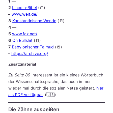
1
—
2
Lincoln-Bibel
(📒)
–
www.welt.de/
3
Konstantinische Wende
(📒)
4
—
5
www.faz.net/
6
On Bullshit
(📒)
7
Babylonischer Talmud
(📒)
–
https://archive.org/
Zusatzmaterial
Zu Seite 89
interessant ist ein kleines Wörterbuch
der Wissenschaftssprache, das auch immer
wieder mal durch die sozialen Netze geistert,
hier
als PDF verfügbar
. (🇺🇸)
Die Zähne ausbeißen