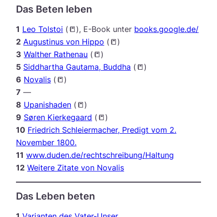
Das Beten leben
1
Leo Tolstoi
(📒), E-Book unter
books.google.de/
2
Augustinus von Hippo
(📒)
3
Walther Rathenau
(📒)
5
Siddhartha Gautama, Buddha
(📒)
6
Novalis
(📒)
7
—
8
Upanishaden
(📒)
9
Søren Kierkegaard
(📒)
10
Friedrich Schleiermacher, Predigt vom 2.
November 1800.
11
www.duden.de/rechtschreibung/Haltung
12
Weitere Zitate von Novalis
Das Leben beten
1
Varianten des Vater-Unser