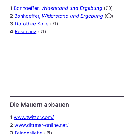
1
Bonhoeffer,
Widerstand und Ergebung
(⭕️)
2
Bonhoeffer,
Widerstand und Ergebung
(⭕️)
3
Dorothee Sölle
(📒)
4
Resonanz
(📒)
Die Mauern abbauen
1
www.twitter.com/
2
www.dittmar-online.net/
3
Feindesliebe
(📒)