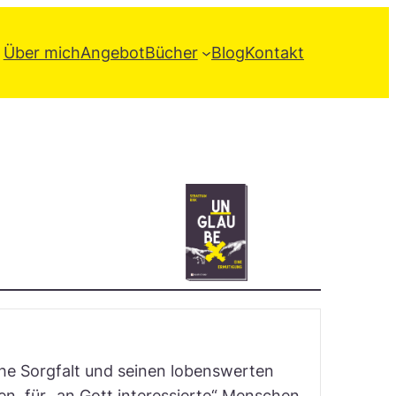
Über mich
Angebot
Bücher
Blog
Kontakt
che Sorgfalt und seinen lobenswerten
en, für „an Gott interessierte“ Menschen