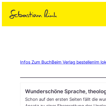
Zum
Inhalt
springen
Infos Zum Buch
Beim Verlag bestellen
Im lo
Wunderschöne Sprache, theolog
Schon auf den ersten Seiten fällt die w
Ansatz zu einer Ehrenrettung des Unglau