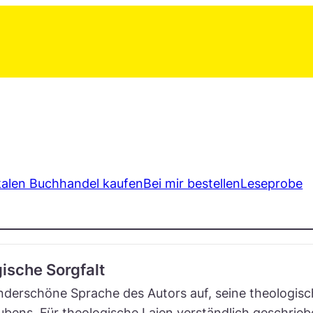
kalen Buchhandel kaufen
Bei mir bestellen
Leseprobe
ische Sorgfalt
underschöne Sprache des Autors auf, seine theologis
bens. Für theologische Laien verständlich geschrieb