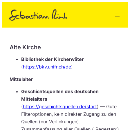
Zum
Inhalt
springen
Alte Kirche
Bibliothek der Kirchenväter
(
https://bkv.unifr.ch/de
)
Mittelalter
Geschichtsquellen des deutschen
Mittelalters
(
https://geschichtsquellen.de/start
) — Gute
Filteroptionen, kein direkter Zugang zu den
Quellen (nur Verlinkungen).
Zusammenfassung aller Quellen („Regesten“).